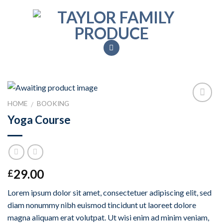
Skip
to
content
HOME
BOOKING
/
Add to
Yoga Course
Wishlist
29.00
£
Lorem ipsum dolor sit amet, consectetuer adipiscing elit, sed
diam nonummy nibh euismod tincidunt ut laoreet dolore
magna aliquam erat volutpat. Ut wisi enim ad minim veniam,