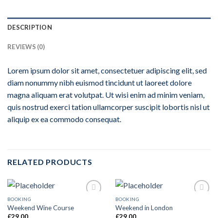
DESCRIPTION
REVIEWS (0)
Lorem ipsum dolor sit amet, consectetuer adipiscing elit, sed
diam nonummy nibh euismod tincidunt ut laoreet dolore
magna aliquam erat volutpat. Ut wisi enim ad minim veniam,
quis nostrud exerci tation ullamcorper suscipit lobortis nisl ut
aliquip ex ea commodo consequat.
RELATED PRODUCTS
BOOKING
BOOKING
Add to
Add to
Weekend Wine Course
Weekend in London
Wishlist
Wishlist
£
29.00
£
29.00