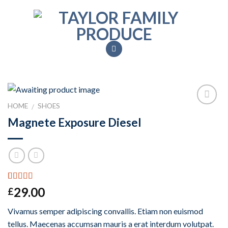
Skip
to
content
HOME
SHOES
/
Add to
Magnete Exposure Diesel
Wishlist
Rated
1
5.00
29.00
£
out of 5
based on
Vivamus semper adipiscing convallis. Etiam non euismod
customer
rating
tellus. Maecenas accumsan mauris a erat interdum volutpat.