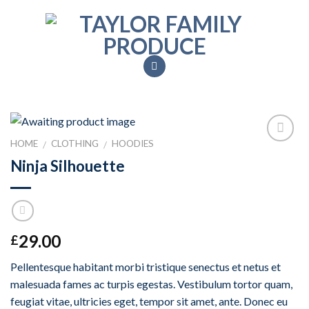
Skip
to
content
HOME
CLOTHING
HOODIES
/
/
Add to
Ninja Silhouette
Wishlist
29.00
£
Pellentesque habitant morbi tristique senectus et netus et
malesuada fames ac turpis egestas. Vestibulum tortor quam,
feugiat vitae, ultricies eget, tempor sit amet, ante. Donec eu